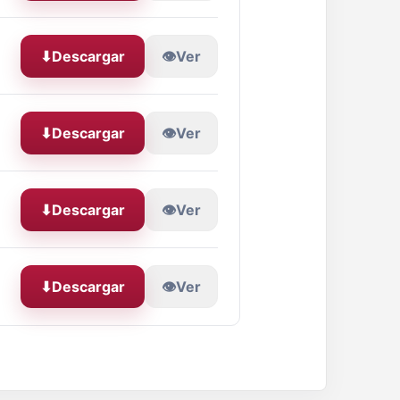
⬇
Descargar
👁
Ver
⬇
Descargar
👁
Ver
⬇
Descargar
👁
Ver
⬇
Descargar
👁
Ver