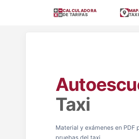
CALCULADORA
MAP
DE TARIFAS
TAX
Autoescue
Taxi
Material y exámenes en PDF p
pruebas del taxi.