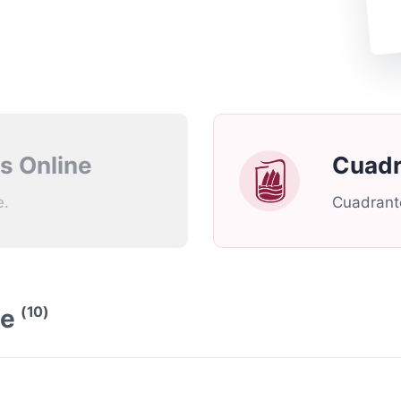
s Online
Cuadr
e.
Cuadrante
(
10
)
le