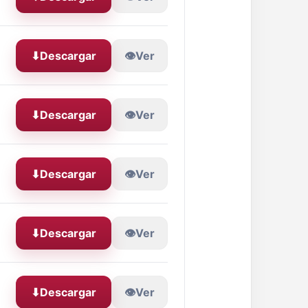
⬇
Descargar
👁
Ver
⬇
Descargar
👁
Ver
⬇
Descargar
👁
Ver
⬇
Descargar
👁
Ver
⬇
Descargar
👁
Ver