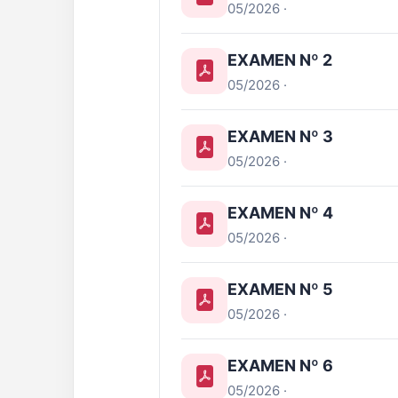
05/2026 ·
EXAMEN Nº 2
05/2026 ·
EXAMEN Nº 3
05/2026 ·
EXAMEN Nº 4
05/2026 ·
EXAMEN Nº 5
05/2026 ·
EXAMEN Nº 6
05/2026 ·